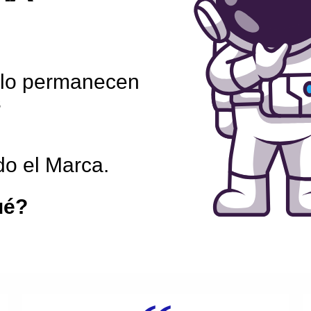
solo permanecen
s
ndo el Marca.
ué?