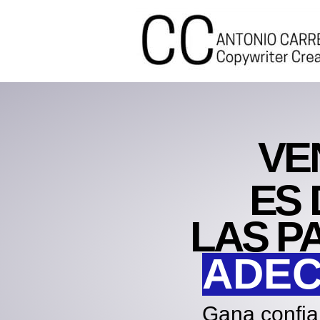
VE
ES 
LAS P
ADE
Gana confian