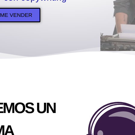
ME VENDER
EMOS UN
MA