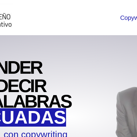
Copywr
NDER
DECIR
ALABRAS
CUADAS
za
con copywriting