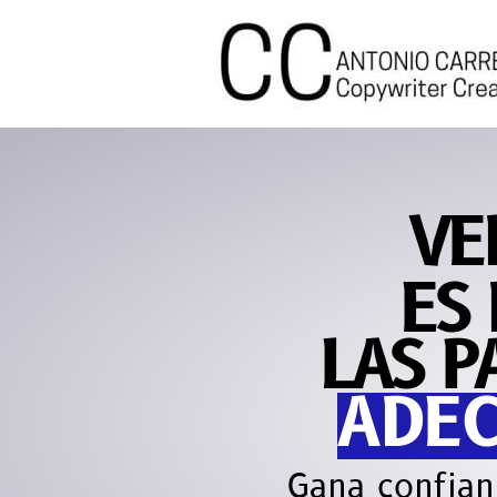
VE
ES 
LAS P
ADE
Persuade