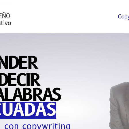
Copy
NDER
DECIR
ALABRAS
CUADAS
con copywriting