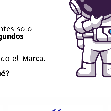
ntes solo
gundos
ndo el Marca.
ué?