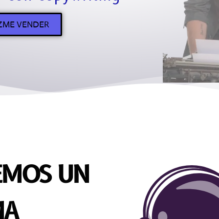
ZME VENDER
EMOS UN
MA